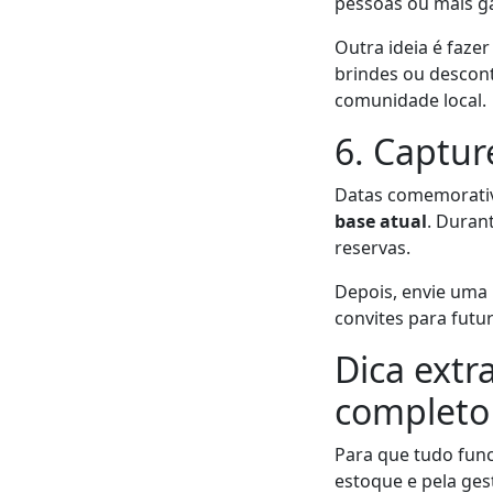
pessoas ou mais g
Outra ideia é faze
brindes ou descont
comunidade local.
6. Captur
Datas comemorati
base atual
. Duran
reservas.
Depois, envie uma
convites para futur
Dica extr
completo
Para que tudo func
estoque e pela ge