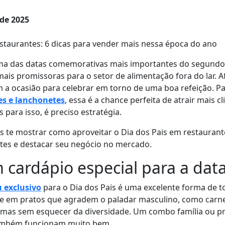
 de 2025
staurantes: 6 dicas para vender mais nessa época do ano
uma das datas comemorativas mais importantes do segund
s promissoras para o setor de alimentação fora do lar. Af
m a ocasião para celebrar em torno de uma boa refeição. P
es e lanchonetes
, essa é a chance perfeita de atrair mais 
para isso, é preciso estratégia.
s te mostrar como aproveitar o Dia dos Pais em restauran
entes e destacar seu negócio no mercado.
m cardápio especial para a dat
 exclusivo
para o Dia dos Pais é uma excelente forma de t
nse em pratos que agradem o paladar masculino, como carn
, mas sem esquecer da diversidade. Um combo família ou p
também funcionam muito bem.