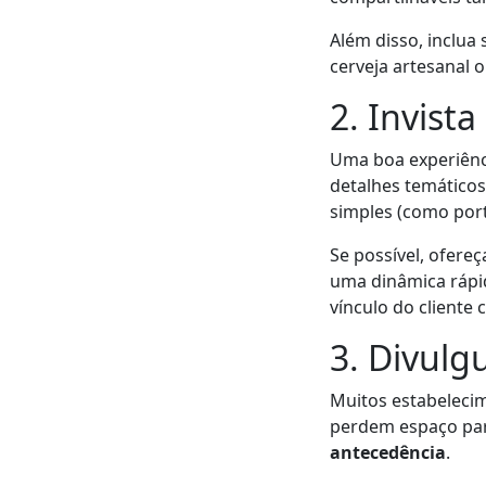
Além disso, inclu
cerveja artesanal 
2. Invist
Uma boa experiênc
detalhes temáticos,
simples (como port
Se possível, ofere
uma dinâmica rápi
vínculo do cliente
3. Divulg
Muitos estabelecim
perdem espaço par
antecedência
.