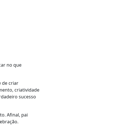
car no que
 de criar
ento, criatividade
rdadeiro sucesso
. Afinal, pai
lebração.