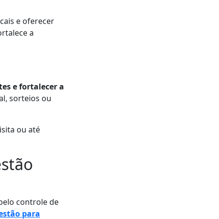
cais e oferecer
rtalece a
es e fortalecer a
l, sorteios ou
ita ou até
estão
pelo controle de
estão para