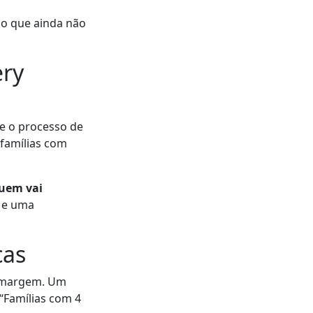
ão que ainda não
ery
te o processo de
 famílias com
quem vai
s e uma
cas
a margem. Um
“Famílias com 4