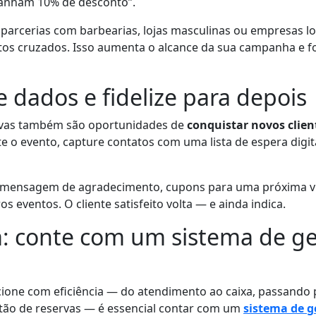
anham 10% de desconto”.
r parcerias com barbearias, lojas masculinas ou empresas lo
os cruzados. Isso aumenta o alcance da sua campanha e fo
e dados e fidelize para depois
vas também são oportunidades de
conquistar novos client
te o evento, capture contatos com uma lista de espera digita
 mensagem de agradecimento, cupons para uma próxima vis
os eventos. O cliente satisfeito volta — e ainda indica.
a: conte com um sistema de g
ione com eficiência — do atendimento ao caixa, passando 
stão de reservas — é essencial contar com um
sistema de g