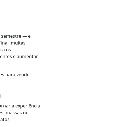
o semestre — e
inal, muitas
ara os
clientes e aumentar
tes para vender
a
ornar a experiência
es, massas ou
ratos