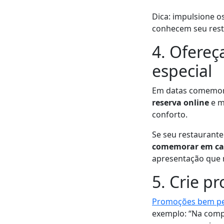
Dica: impulsione o
conhecem seu rest
4. Ofereç
especial
Em datas comemorati
reserva online
e m
conforto.
Se seu restaurante
comemorar em ca
apresentação que 
5. Crie p
Promoções bem p
exemplo: “Na compr