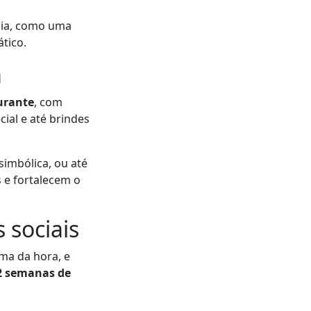
sia, como uma
tico.
a
urante
, com
cial e até brindes
simbólica, ou até
 e fortalecem o
 sociais
ma da hora, e
2 semanas de