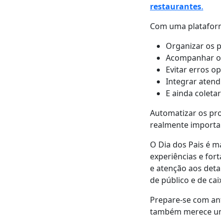
restaurantes
.
Com uma plataform
Organizar os p
Acompanhar o
Evitar erros o
Integrar atend
E ainda coleta
Automatizar os pro
realmente importa:
O Dia dos Pais é m
experiências e for
e atenção aos det
de público e de cai
Prepare-se com ant
também merece um d